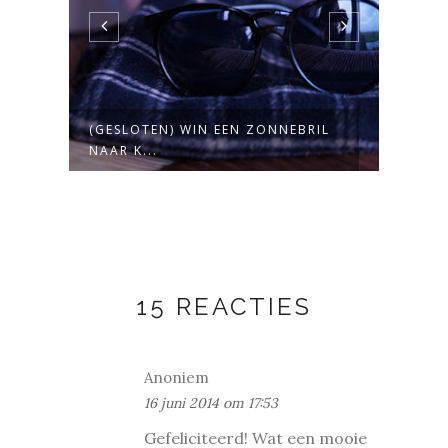
(GESLOTEN) WIN EEN ZONNEBRIL
WINA
NAAR K...
15 REACTIES
Anoniem
16 juni 2014 om 17:53
Gefeliciteerd! Wat een mooie