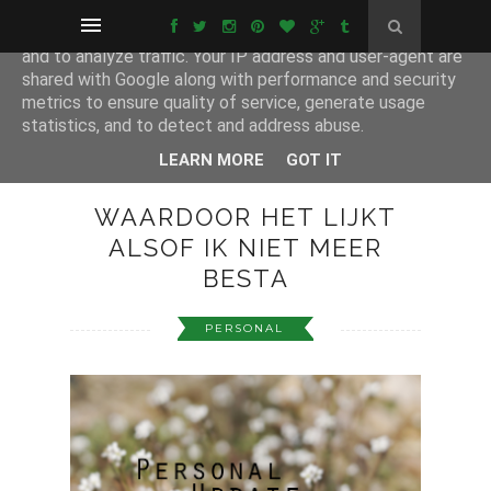
This site uses cookies from Google to deliver its services
and to analyze traffic. Your IP address and user-agent are
shared with Google along with performance and security
metrics to ensure quality of service, generate usage
statistics, and to detect and address abuse.
LEARN MORE
GOT IT
WAARDOOR HET LIJKT
ALSOF IK NIET MEER
BESTA
PERSONAL