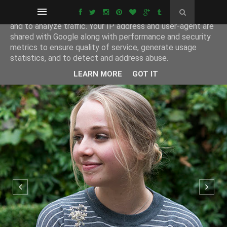
This site uses cookies from Google to deliver its services
and to analyze traffic. Your IP address and user-agent are
shared with Google along with performance and security
metrics to ensure quality of service, generate usage
statistics, and to detect and address abuse.
LEARN MORE
GOT IT