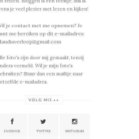
n reizen.
Bloggen is een feestje, dus ik
ens je v
eel plezier met lezen en kijken!
il je contact met me opnemen? Je
unt me bereiken op dit e-mailadres:
laudiaverloop@gmail.com
lle foto's zijn door mij gemaakt, tenzij
nders vermeld. Wil je mijn foto's
ebruiken? Stuur dan een mailtje naar
etzelfde e-mailadres.
VOLG MIJ ↓↓
FACEBOOK
TWITTER
INSTAGRAM