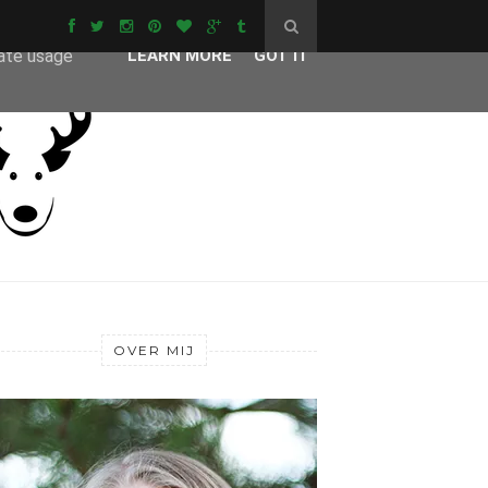
ser-agent
rate usage
LEARN MORE
GOT IT
OVER MIJ