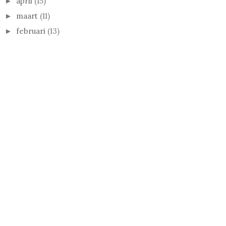
april
(15)
►
maart
(11)
►
februari
(13)
►