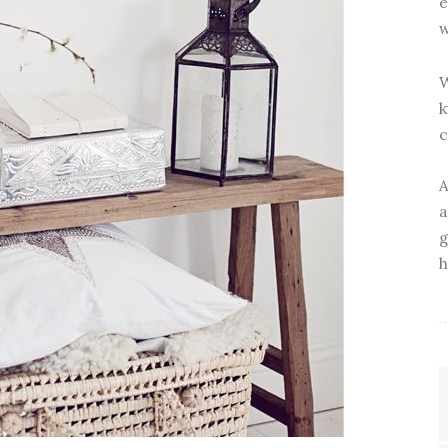
e
w
W
k
c
A
a
g
h