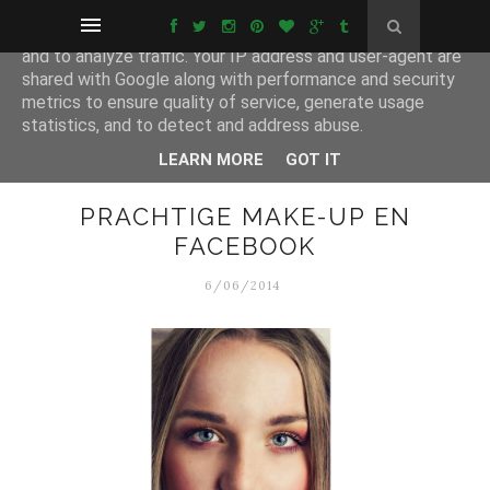
This site uses cookies from Google to deliver its services
and to analyze traffic. Your IP address and user-agent are
shared with Google along with performance and security
metrics to ensure quality of service, generate usage
statistics, and to detect and address abuse.
LEARN MORE
GOT IT
PRACHTIGE MAKE-UP EN
FACEBOOK
6/06/2014