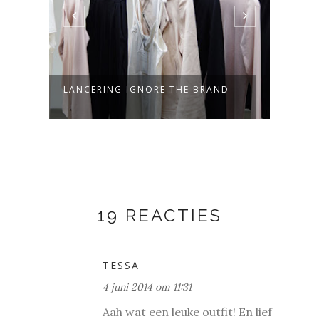
LANCERING IGNORE THE BRAND
URBA
19 REACTIES
TESSA
4 juni 2014 om 11:31
Aah wat een leuke outfit! En lief