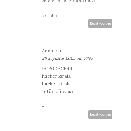
Je ziet er erg mooi uit :)
xx julia
Beantwoorden
Anoniem
29 augustus 2025 om 16:45
9CB0DACE44
hacker kirala
hacker kirala
tütün dünyası
-
-
Beantwoorden