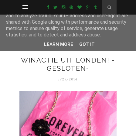
This site uses cookies from Google to deliver its services
and to analyze traffic. Your IP address and user-agent are
shared with Google along with performance and security
metrics to ensure quality of service, generate usage
statistics, and to detect and address abuse.
LEARN MORE
GOT IT
WINACTIE UIT LONDEN! -
GESLOTEN-
5/27/2014