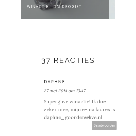
IL
WINACTIE - DM DROGIST
MY W
WINA
37 REACTIES
DAPHNE
27 mei 2014 om 13:47
Supergave winactie! Ik doe
zeker mee, mijn e-mailadres is
daphne_goorden@live.nl
Beantwoorden