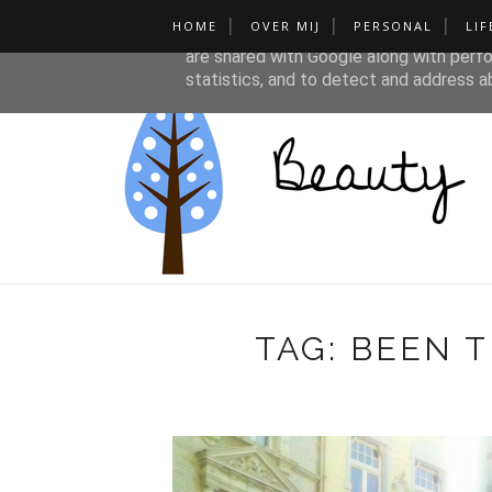
HOME
OVER MIJ
PERSONAL
LIF
This site uses cookies from Google to de
are shared with Google along with perfo
statistics, and to detect and address a
TAG: BEEN 