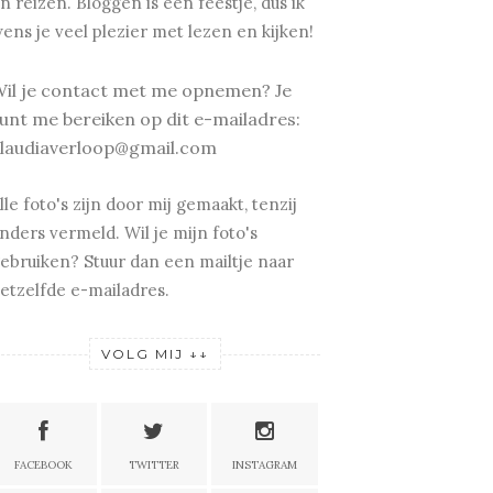
n reizen.
Bloggen is een feestje, dus ik
ens je v
eel plezier met lezen en kijken!
il je contact met me opnemen? Je
unt me bereiken op dit e-mailadres:
laudiaverloop@gmail.com
lle foto's zijn door mij gemaakt, tenzij
nders vermeld. Wil je mijn foto's
ebruiken? Stuur dan een mailtje naar
etzelfde e-mailadres.
VOLG MIJ ↓↓
FACEBOOK
TWITTER
INSTAGRAM