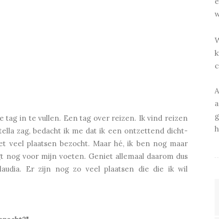
e
w
W
k
c
A
a
g
tag in te vullen. Een tag over reizen. Ik vind reizen
h
Stella zag, bedacht ik me dat ik een ontzettend dicht-
iet veel plaatsen bezocht. Maar hé, ik ben nog maar
igt nog voor mijn voeten. Geniet allemaal daarom dus
udia. Er zijn nog zo veel plaatsen die die ik wil