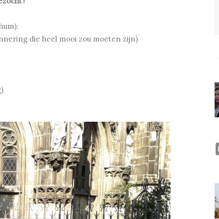
ezocht?"
ahum):
innering die heel mooi zou moeten zijn)
)