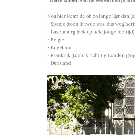
"Welke landen van de wereld heb je al b
Nou hier komt de oh zo lange lijst dan (
- Spanje (toen ik twee was, dus weg her
- Luxemburg (ook op hele jonge leeftijd)
- België
- Engeland
- Frankrijk (toen ik richting Londen ging
- Duitsland