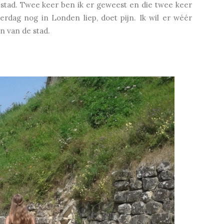
 stad. Twee keer ben ik er geweest en die twee keer
erdag nog in Londen liep, doet pijn. Ik wil er wéér
n van de stad.