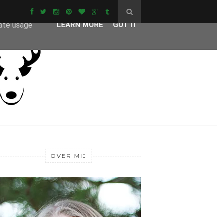
ser-agent
rate usage
LEARN MORE
GOT IT
OVER MIJ