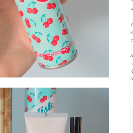
e
w
W
k
c
A
a
g
h