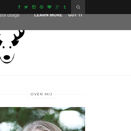
ser-agent
rate usage
LEARN MORE
GOT IT
OVER MIJ