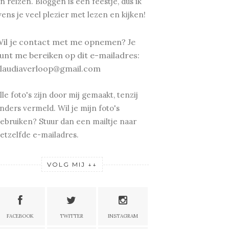
n reizen.
Bloggen is een feestje, dus ik
ens je v
eel plezier met lezen en kijken!
il je contact met me opnemen? Je
unt me bereiken op dit e-mailadres:
laudiaverloop@gmail.com
lle foto's zijn door mij gemaakt, tenzij
nders vermeld. Wil je mijn foto's
ebruiken? Stuur dan een mailtje naar
etzelfde e-mailadres.
VOLG MIJ ↓↓
FACEBOOK
TWITTER
INSTAGRAM