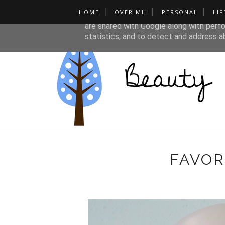
HOME
OVER MIJ
PERSONAL
LIF
This site uses cookies from Google to de
are shared with Google along with perfo
statistics, and to detect and address a
FAVOR