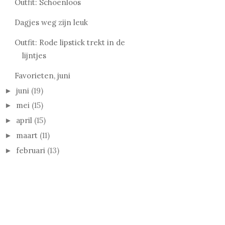
Outfit: Schoenloos
Dagjes weg zijn leuk
Outfit: Rode lipstick trekt in de
lijntjes
Favorieten, juni
juni
(19)
►
mei
(15)
►
april
(15)
►
maart
(11)
►
februari
(13)
►