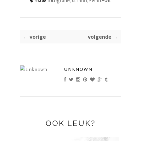
fotografie
,
strand
,
zwart-wit
TAGS:
← vorige
volgende →
UNKNOWN
OOK LEUK?