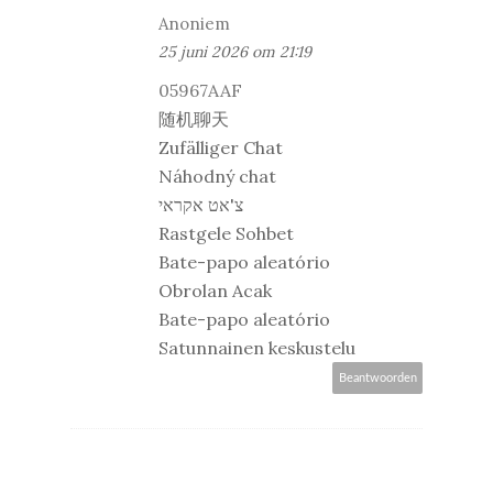
Anoniem
25 juni 2026 om 21:19
05967AAF
随机聊天
Zufälliger Chat
Náhodný chat
צ'אט אקראי
Rastgele Sohbet
Bate-papo aleatório
Obrolan Acak
Bate-papo aleatório
Satunnainen keskustelu
Beantwoorden