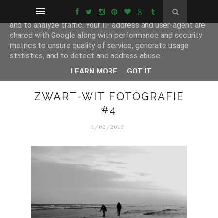
This site uses cookies from Google to deliver its services
and to analyze traffic. Your IP address and user-agent are
shared with Google along with performance and security
metrics to ensure quality of service, generate usage
statistics, and to detect and address abuse.
LEARN MORE
GOT IT
ZWART-WIT FOTOGRAFIE
#4
1/02/2016