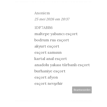
Anoniem
25 mei 2026 om 20:37
1DF7ABB6
maltepe yabancı esçort
bodrum rus esçort
akyurt esçort
esçort samsun
kartal anal esçort
anadolu yakası türbanlı esçort
burhaniye esçort
esçort afyon
esçort nevşehir
Beantwoorden