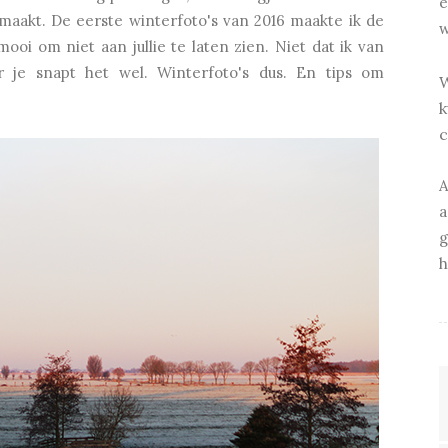
e
 maakt. De eerste winterfoto's van 2016 maakte ik de
w
ooi om niet aan jullie te laten zien. Niet dat ik van
r je snapt het wel. Winterfoto's dus. En tips om
W
k
c
A
a
g
h