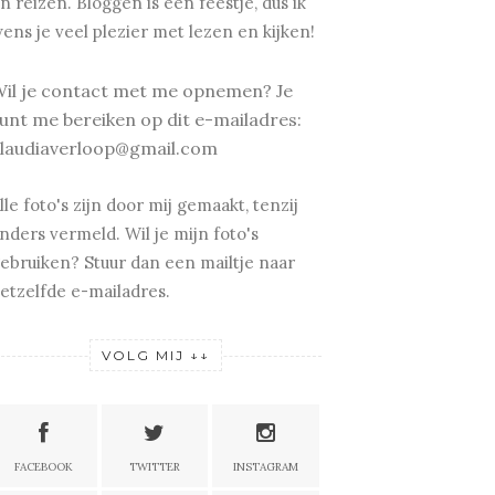
n reizen.
Bloggen is een feestje, dus ik
ens je v
eel plezier met lezen en kijken!
il je contact met me opnemen? Je
unt me bereiken op dit e-mailadres:
laudiaverloop@gmail.com
lle foto's zijn door mij gemaakt, tenzij
nders vermeld. Wil je mijn foto's
ebruiken? Stuur dan een mailtje naar
etzelfde e-mailadres.
VOLG MIJ ↓↓
FACEBOOK
TWITTER
INSTAGRAM