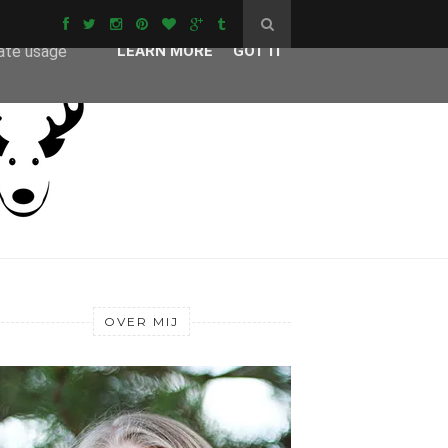
ser-agent
rate usage
LEARN MORE
GOT IT
OVER MIJ