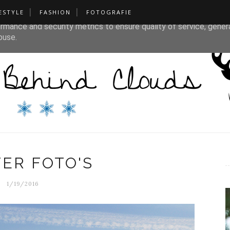
ESTYLE
FASHION
FOTOGRAFIE
liver its services and to analyze traffic. Your IP address and u
rmance and security metrics to ensure quality of service, gene
buse.
ER FOTO'S
1/19/2016