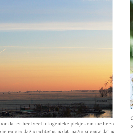
C
voor dat er heel veel fotogenieke plekjes om me heen
o
e iedere dag prachtig is, is dat laagje sneeuw dat is