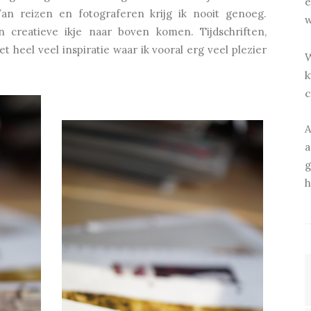
e
Van reizen en fotograferen krijg ik nooit genoeg.
w
 creatieve ikje naar boven komen. Tijdschriften,
 heel veel inspiratie waar ik vooral erg veel plezier
W
k
c
A
a
g
h