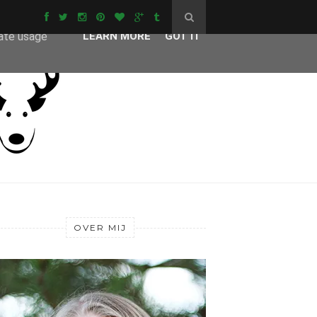
ser-agent
rate usage
LEARN MORE
GOT IT
OVER MIJ