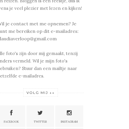
n reizen.
Bloggen is een feestje, dus ik
ens je v
eel plezier met lezen en kijken!
il je contact met me opnemen? Je
unt me bereiken op dit e-mailadres:
laudiaverloop@gmail.com
lle foto's zijn door mij gemaakt, tenzij
nders vermeld. Wil je mijn foto's
ebruiken? Stuur dan een mailtje naar
etzelfde e-mailadres.
VOLG MIJ ↓↓
FACEBOOK
TWITTER
INSTAGRAM