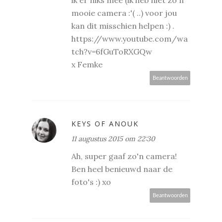
ik er niks mee (ik heb niet zo'n
mooie camera :'( ..) voor jou
kan dit misschien helpen :) .
https://www.youtube.com/wa
tch?v=6fGuToRXGQw
x Femke
Beantwoorden
KEYS OF ANOUK
11 augustus 2015 om 22:30
Ah, super gaaf zo'n camera!
Ben heel benieuwd naar de
foto's :) xo
Beantwoorden