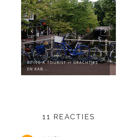
BEING A TOURIST // GRACHTJES
FOTO
EN KAB...
11 REACTIES