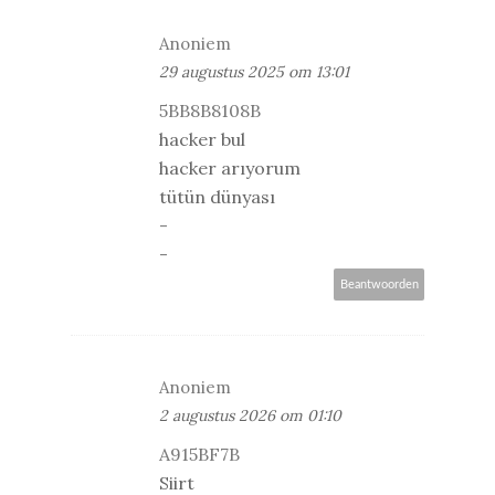
Anoniem
29 augustus 2025 om 13:01
5BB8B8108B
hacker bul
hacker arıyorum
tütün dünyası
-
-
Beantwoorden
Anoniem
2 augustus 2026 om 01:10
A915BF7B
Siirt