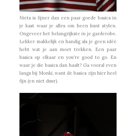
Niets is fijner dan een paar goede basics in
je kast waar je alles om heen kunt stylen.
Ongeveer het belangrijkste in je garderobe.
Lekker makkelijk en handig als je geen idéé
hebt wat je aan moet trekken. Een paar
basics op elkaar en you're good to go. En
waar je die basics dan haalt? Ga vooral even
langs bij Monki, want de basics zijn hier heel
fijn (en niet duur).