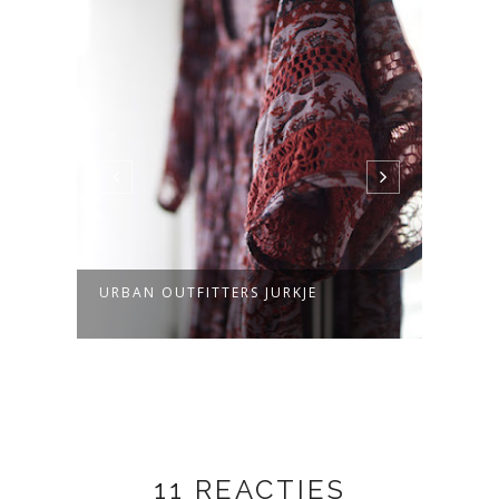
D
URBAN OUTFITTERS JURKJE
OUTF
11 REACTIES