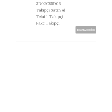
3D02C85D06
Takipçi Satın Al
Telafili Takipçi
Fake Takipçi
Beantwoorden