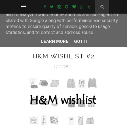
This site uses cookies from Google to deliver its services
and to analyze traffic. Your IP address and user-agent are
shared with Google along with performance and security
metrics to ensure quality of service, generate usage
statistics, and to detect and address abuse.
LEARN MORE
GOT IT
H&M WISHLIST #2
2/15/2014