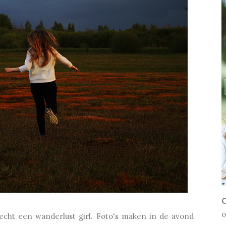
C
o
echt een wanderlust girl. Foto's maken in de avond