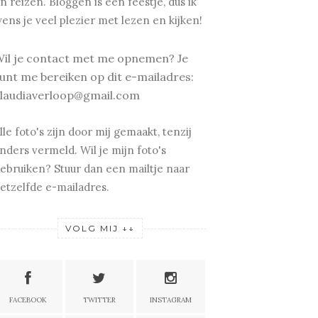
n reizen.
Bloggen is een feestje, dus ik
ens je v
eel plezier met lezen en kijken!
il je contact met me opnemen? Je
unt me bereiken op dit e-mailadres:
laudiaverloop@gmail.com
lle foto's zijn door mij gemaakt, tenzij
nders vermeld. Wil je mijn foto's
ebruiken? Stuur dan een mailtje naar
etzelfde e-mailadres.
VOLG MIJ ↓↓
FACEBOOK
TWITTER
INSTAGRAM