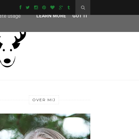
ser-agent
rate usage
LEARN MORE
GOT IT
OVER MIJ