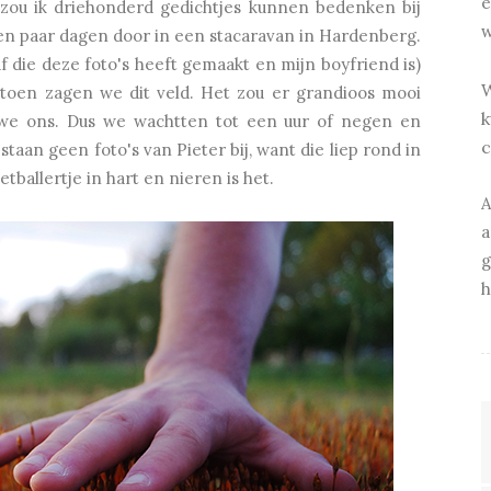
e
k zou ik driehonderd gedichtjes kunnen bedenken bij
w
een paar dagen door in een stacaravan in Hardenberg.
f die deze foto's heeft gemaakt en mijn boyfriend is)
W
 toen zagen we dit veld. Het zou er grandioos mooi
k
 we ons. Dus we wachtten tot een uur of negen en
c
staan geen foto's van Pieter bij, want die liep rond in
ballertje in hart en nieren is het.
A
a
g
h